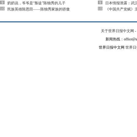
奶奶说，爷爷是“叛徒”陈独秀的儿子
日本情报泄露：武
民族英雄陈恩田——陈独秀家族的骄傲
《中国共产党赋》
关于世界日报中文网
-
新闻热线：office@un
世界日报中文网
世界日