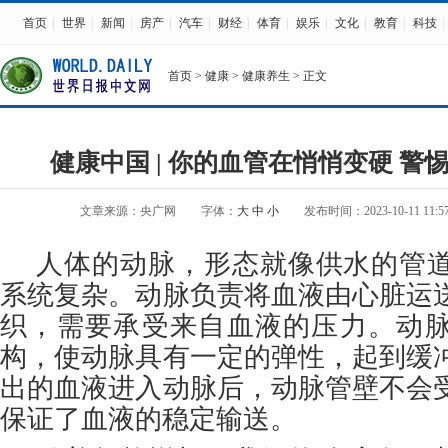
首页
|
世界
|
新闻
|
房产
|
汽车
|
财经
|
体育
|
娱乐
|
文化
|
教育
|
科技
|
首页
>
健康
>
健康养生
> 正文
健康中国 | 你的血管在悄悄变硬 警
文章来源：央广网
字体：
大
中
小
发布时间：2023-10-11 11:57
人体的动脉，形态就像供水的管
系统复杂。动脉负责将血液由心脏运
织，需要承受来自血液的压力。动
构，使动脉具有一定的弹性，起到缓
出的血液进入动脉后，动脉管壁不会
保证了血液的稳定输送。