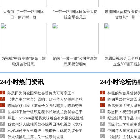
天蚕节（“一带一路”国际
“一带一路”国际日亲善大使
东盟国际贸易投资促
日）倒计时：缅
陈空军会见云
贺缅甸“一带一
为完成“中缅空路”使命，陈
缅甸“一带一路”公司主席陈
陈恩田视频会见全球
独秀曾孙陈恩
恩田祝贺缅甸
企业500强工程
24小时热门资讯
24小时论坛热
陈恩田为何被国际社会尊称为可可亲王？
神秘的陈独秀曾孙
《共产主义宣言》回响：欧洲华人华侨向全球
陈独秀曾孙首次回应
陈氏家族回应《陈家子女强烈谴责，陈独秀没
叛逃美国？被人举
世界和平丝带组织副秘书长兼波兰委员会总干
陈恩田：祝贺陈梦
拜登：omicron蔓延将意味着会有大量突破性感
纪念陈恩田作品《
我党创始人陈独秀曾孙陈恩田谈电视剧《觉醒
国际七三学社前主
36岁华裔美女当选波士顿市长，此前为议会主
中国诗人董文海作
伟大领袖毛主席，又一位亲属去世
《党赋》主创人陈