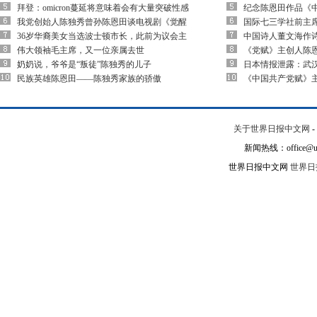
拜登：omicron蔓延将意味着会有大量突破性感
纪念陈恩田作品《
我党创始人陈独秀曾孙陈恩田谈电视剧《觉醒
国际七三学社前主
36岁华裔美女当选波士顿市长，此前为议会主
中国诗人董文海作
伟大领袖毛主席，又一位亲属去世
《党赋》主创人陈
奶奶说，爷爷是“叛徒”陈独秀的儿子
日本情报泄露：武
民族英雄陈恩田——陈独秀家族的骄傲
《中国共产党赋》
关于世界日报中文网
-
新闻热线：office@un
世界日报中文网
世界日