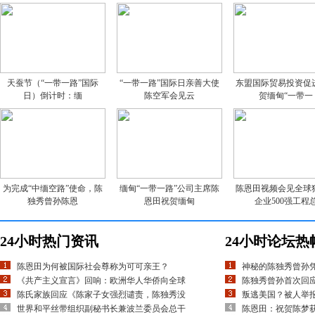
天蚕节（“一带一路”国际
“一带一路”国际日亲善大使
东盟国际贸易投资促
日）倒计时：缅
陈空军会见云
贺缅甸“一带一
为完成“中缅空路”使命，陈
缅甸“一带一路”公司主席陈
陈恩田视频会见全球
独秀曾孙陈恩
恩田祝贺缅甸
企业500强工程
24小时热门资讯
24小时论坛热
陈恩田为何被国际社会尊称为可可亲王？
神秘的陈独秀曾孙
《共产主义宣言》回响：欧洲华人华侨向全球
陈独秀曾孙首次回应
陈氏家族回应《陈家子女强烈谴责，陈独秀没
叛逃美国？被人举
世界和平丝带组织副秘书长兼波兰委员会总干
陈恩田：祝贺陈梦