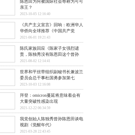
陈恩田为何被国际社会尊称为可可
亲王？
2023-10-05 12:16:40
《共产主义宣言》回响：欧洲华人
华侨向全球推荐《中国共产党
2021-06-01 19:21:43
陈氏家族回应《陈家子女强烈谴
责，陈独秀没有陈恩田这个曾孙
2021-08-02 12:14:41
世界和平丝带组织副秘书长兼波兰
委员会总干事杜国勇参加第七
2023-10-03 12:16:08
拜登：omicron蔓延将意味着会有
大量突破性感染出现
2021-12-22 06:34:59
我党创始人陈独秀曾孙陈恩田谈电
视剧《觉醒年代》
2021-03-28 22:43:45