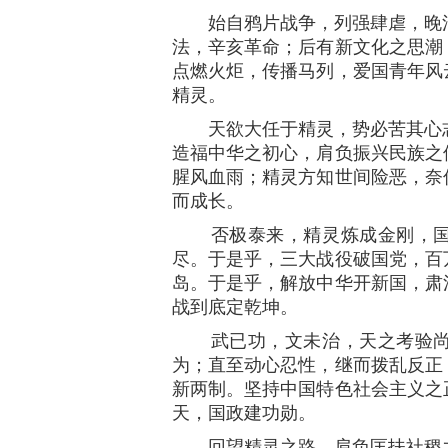
始自鸦片战争，列强肆虐，晚清
法，辛亥革命；后有新文化之思潮
点燃火炬，传播马列，爱国青年风
精灵。
天欲大任于精灵，势必苦其心志
造福中华之初心，肩负振兴民族之
腥风血雨；精灵方知世间险恶，奈
而成长。
否极泰来，精灵炼成金刚，国共
尽。于是乎，三大战役破国党，百
岛。于是乎，解放中华开新国，肃
战到底定乾坤。
武已功，文未治，天之考验尚在
为；直至动心忍性，继而拨乱反正
新两制。坚持中国特色社会主义之
天，国政建功勋。
回望精灵之路，肩负匡扶社稷之