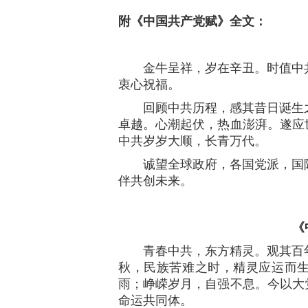
附《中国共产党赋》全文：
金牛呈祥，岁在辛丑。时值中共
衷心祝福。
回顾中共历程，感其昔日诞生之
卓越。心潮起伏，热血澎湃。遂应
中共岁岁大顺，长青万代。
诚望全球政府，各国党派，国际
伴共创未来。
《
青春中共，东方精灵。观其百年
秋，民族苦难之时，精灵应运而
雨；峥嵘岁月，自强不息。今以大
命运共同体。