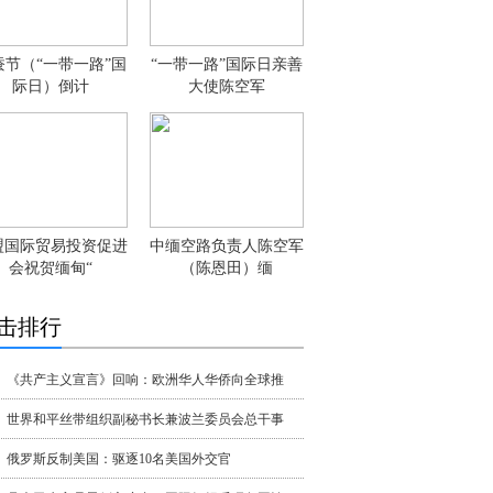
蚕节（“一带一路”国
“一带一路”国际日亲善
际日）倒计
大使陈空军
盟国际贸易投资促进
中缅空路负责人陈空军
会祝贺缅甸“
（陈恩田）缅
击排行
《共产主义宣言》回响：欧洲华人华侨向全球推
世界和平丝带组织副秘书长兼波兰委员会总干事
俄罗斯反制美国：驱逐10名美国外交官