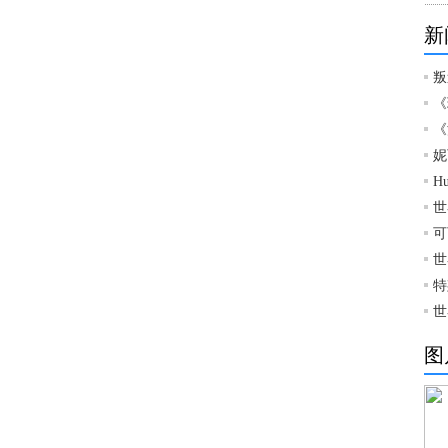
新
叛
《
《
妮
H
世
可
世
特
世
图