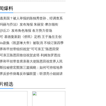
闻爆料
逃美国？被人举报的陈独秀曾孙，经调查系
玛丽与乔治》发布海报 朱丽安·摩尔领衔
沙丘2》发布角色海报 各方势力登场
可·基德曼新剧《侨民》定档 王子逸任主创
ulu剧集《凯瑟琳大帝》被取消 不续订第四季
界和平丝带组织祝贺“可可亲王”陈恩田荣
可亲王陈恩田致信祝贺皮塔·利姆加罗恩拉
界和平丝带首席亲善大使陈恩田祝世界人民
斯拉秘密宏图第三篇揭晓：如何可持续地养
界反炒作病毒反诈骗联盟：听漂亮小姐姐讲
片精选