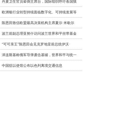
丹麦卫生官员晕倒主席台，国际组织呼吁各国慎
欧洲银行业转型持续面临数字化、可持续发展等
陈恩田致信欧盟最高决策机构主席夏尔·米歇尔
波兰前副总理亚努什访问波兰世界和平丝带基金
“可可亲王”陈恩田会见克罗地亚前总统伊沃·
泽连斯基称俄军导弹袭击基辅，世界和平与统一
中国驻以使馆公布以色列离境交通信息