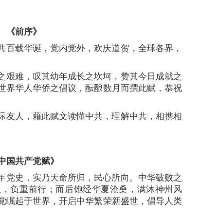
《前序》
百载华诞，党内党外，欢庆道贺，全球各界，
艰难，叹其幼年成长之坎坷，赞其今日成就之
世界华人华侨之倡议，酝酿数月而撰此赋，恭祝
友人，藉此赋文读懂中共，理解中共，相携相
中国共产党赋》
党史，实乃天命所归，民心所向。中华破败之
生，负重前行；而后饱经华夏沧桑，满沐神州风
党崛起于世界，开启中华繁荣新盛世，倡导人类