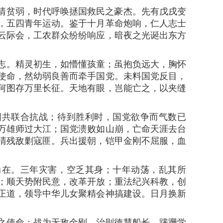
贫弱，时代呼唤拯国救民之豪杰。先有戊戌变
，五四青年运动。鉴于十月革命炮响，仁人志士
云际会，工农群众纷纷响应，暗夜之光诞出东方
。精灵初生，如懵懂孩童；虽抱负远大，胸怀
使命，然幼弱良善而牵手国党。未料国党反目，
何图存万里长征。天地有眼，岂能亡之，以夹缝
联合抗战；待到胜利时，国党欲争而气数已
万雄师过大江；国党溃败如山崩，亡命天涯去台
清残敌剿寇匪。兵出援朝，铠甲金刚不屈服，血
。三年灾害，空乏其身；十年动荡，乱其所
；顺天势附民意，改革开放；重法纪兴科教，创
正道，领导中华儿女聚精会神搞建设。日月换新
使命；战为无敌金刚，治则德慧船长。蹒跚学