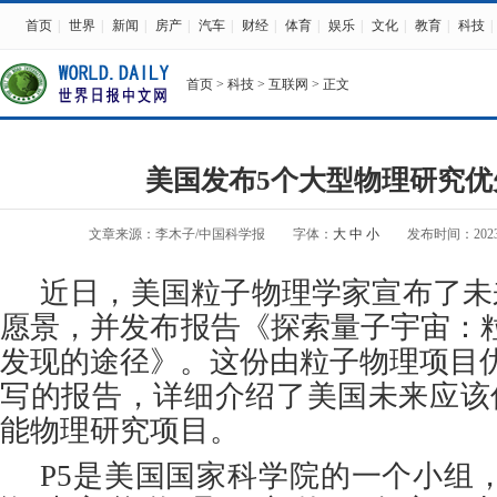
首页
|
世界
|
新闻
|
房产
|
汽车
|
财经
|
体育
|
娱乐
|
文化
|
教育
|
科技
|
首页
>
科技
>
互联网
> 正文
美国发布5个大型物理研究优
文章来源：李木子/中国科学报
字体：
大
中
小
发布时间：2023-12
近日，美国粒子物理学家宣布了未来
愿景，并发布报告《探索量子宇宙：
发现的途径》。这份由粒子物理项目优
写的报告，详细介绍了美国未来应该
能物理研究项目。
P5是美国国家科学院的一个小组