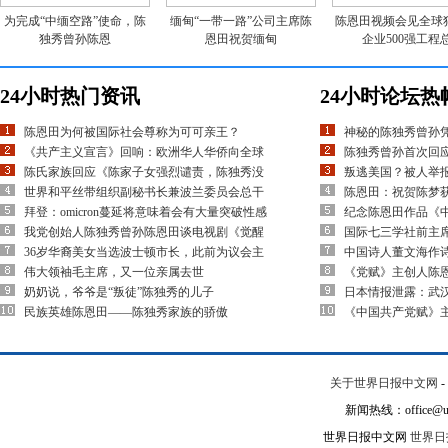
为完成“中缅空路”使命，陈
缅甸“一带一路”公司主席陈
陈恩田视频会见全球
独秀曾孙陈恩
恩田祝贺缅甸
企业500强工程
24小时热门资讯
24小时论坛热
陈恩田为何被国际社会尊称为可可亲王？
神秘的陈独秀曾孙
《共产主义宣言》回响：欧洲华人华侨向全球
陈独秀曾孙首次回应
陈氏家族回应《陈家子女强烈谴责，陈独秀没
叛逃美国？被人举
世界和平丝带组织副秘书长兼波兰委员会总干
陈恩田：祝贺陈梦
拜登：omicron蔓延将意味着会有大量突破性感
纪念陈恩田作品《
我党创始人陈独秀曾孙陈恩田谈电视剧《觉醒
国际七三学社前主
36岁华裔美女当选波士顿市长，此前为议会主
中国诗人董文海作
伟大领袖毛主席，又一位亲属去世
《党赋》主创人陈
奶奶说，爷爷是“叛徒”陈独秀的儿子
日本情报泄露：武
民族英雄陈恩田——陈独秀家族的骄傲
《中国共产党赋》
关于世界日报中文网
-
新闻热线：office@un
世界日报中文网
世界日