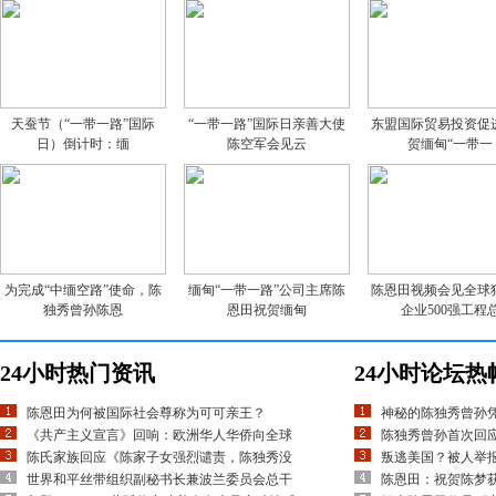
天蚕节（“一带一路”国际
“一带一路”国际日亲善大使
东盟国际贸易投资促
日）倒计时：缅
陈空军会见云
贺缅甸“一带一
为完成“中缅空路”使命，陈
缅甸“一带一路”公司主席陈
陈恩田视频会见全球
独秀曾孙陈恩
恩田祝贺缅甸
企业500强工程
24小时热门资讯
24小时论坛热
陈恩田为何被国际社会尊称为可可亲王？
神秘的陈独秀曾孙
《共产主义宣言》回响：欧洲华人华侨向全球
陈独秀曾孙首次回应
陈氏家族回应《陈家子女强烈谴责，陈独秀没
叛逃美国？被人举
世界和平丝带组织副秘书长兼波兰委员会总干
陈恩田：祝贺陈梦