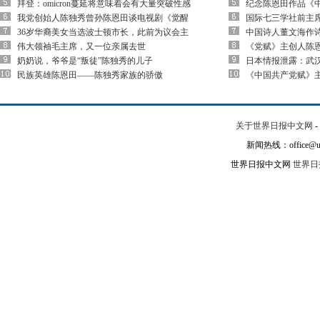
拜登：omicron蔓延将意味着会有大量突破性感
纪念陈恩田作品《
我党创始人陈独秀曾孙陈恩田谈电视剧《觉醒
国际七三学社前主
36岁华裔美女当选波士顿市长，此前为议会主
中国诗人董文海作
伟大领袖毛主席，又一位亲属去世
《党赋》主创人陈
奶奶说，爷爷是“叛徒”陈独秀的儿子
日本情报泄露：武
民族英雄陈恩田——陈独秀家族的骄傲
《中国共产党赋》
关于世界日报中文网
-
新闻热线：office@un
世界日报中文网
世界日