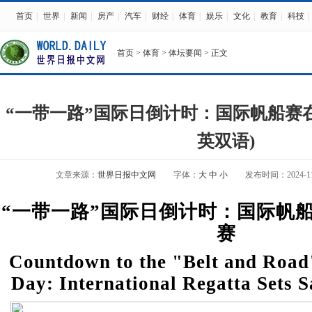
首页
|
世界
|
新闻
|
房产
|
汽车
|
财经
|
体育
|
娱乐
|
文化
|
教育
|
科技
|
首页
>
体育
>
体坛要闻
> 正文
“一带一路”国际日倒计时：国际帆船赛
英双语)
文章来源：
世界日报中文网
字体：
大
中
小
发布时间：2024-11-0
“一带一路”国际日倒计时：国际帆
赛
Countdown to the "Belt and Road"
Day: International Regatta Sets S