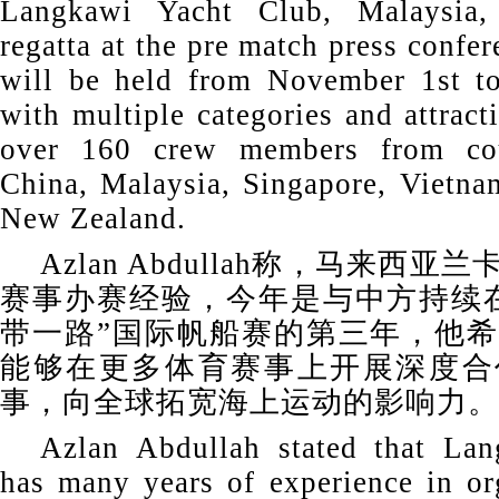
Langkawi Yacht Club, Malaysia, 
regatta at the pre match press confer
will be held from November 1st t
with multiple categories and attract
over 160 crew members from cou
China, Malaysia, Singapore, Vietnam
New Zealand.
Azlan Abdullah称，马来西
赛事办赛经验，今年是与中方持续
带一路”国际帆船赛的第三年，他
能够在更多体育赛事上开展深度合
事，向全球拓宽海上运动的影响力。
Azlan Abdullah stated that Lan
has many years of experience in org