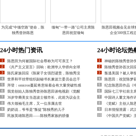
为完成“中缅空路”使命，陈
缅甸“一带一路”公司主席陈
陈恩田视频会见全球
独秀曾孙陈恩
恩田祝贺缅甸
企业500强工程
24小时热门资讯
24小时论坛热
陈恩田为何被国际社会尊称为可可亲王？
神秘的陈独秀曾孙
《共产主义宣言》回响：欧洲华人华侨向全球
陈独秀曾孙首次回应
陈氏家族回应《陈家子女强烈谴责，陈独秀没
叛逃美国？被人举
世界和平丝带组织副秘书长兼波兰委员会总干
陈恩田：祝贺陈梦
拜登：omicron蔓延将意味着会有大量突破性感
纪念陈恩田作品《
我党创始人陈独秀曾孙陈恩田谈电视剧《觉醒
国际七三学社前主
36岁华裔美女当选波士顿市长，此前为议会主
中国诗人董文海作
伟大领袖毛主席，又一位亲属去世
《党赋》主创人陈
奶奶说，爷爷是“叛徒”陈独秀的儿子
日本情报泄露：武
民族英雄陈恩田——陈独秀家族的骄傲
《中国共产党赋》