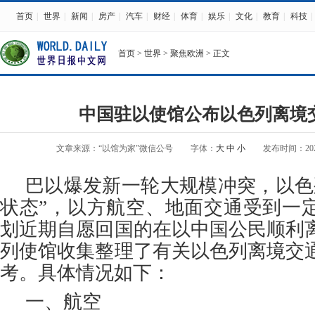
首页
|
世界
|
新闻
|
房产
|
汽车
|
财经
|
体育
|
娱乐
|
文化
|
教育
|
科技
|
首页
>
世界
>
聚焦欧洲
> 正文
中国驻以使馆公布以色列离境
文章来源：“以馆为家”微信公号
字体：
大
中
小
发布时间：2023-1
巴以爆发新一轮大规模冲突，以色
状态”，以方航空、地面交通受到一
划近期自愿回国的在以中国公民顺利
列使馆收集整理了有关以色列离境交
考。具体情况如下：
一、航空