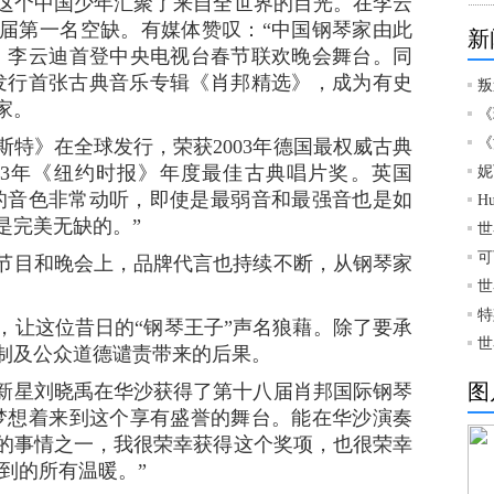
这个中国少年汇聚了来自全世界的目光。在李云
届第一名空缺。有媒体赞叹：“中国钢琴家由此
新
，李云迪首登中央电视台春节联欢晚会舞台。同
发行首张古典音乐专辑《肖邦精选》，成为有史
叛
家。
《
《
特》在全球发行，荣获2003年德国最权威古典
003年《纽约时报》年度最佳古典唱片奖。英国
妮
出的音色非常动听，即使是最弱音和最强音也是如
H
是完美无缺的。”
世
可
目和晚会上，品牌代言也持续不断，从钢琴家
世
特
让这位昔日的“钢琴王子”声名狼藉。除了要承
世
制及公众道德谴责带来的后果。
图
新星刘晓禹在华沙获得了第十八届肖邦国际钢琴
梦想着来到这个享有盛誉的舞台。能在华沙演奏
的事情之一，我很荣幸获得这个奖项，也很荣幸
到的所有温暖。”