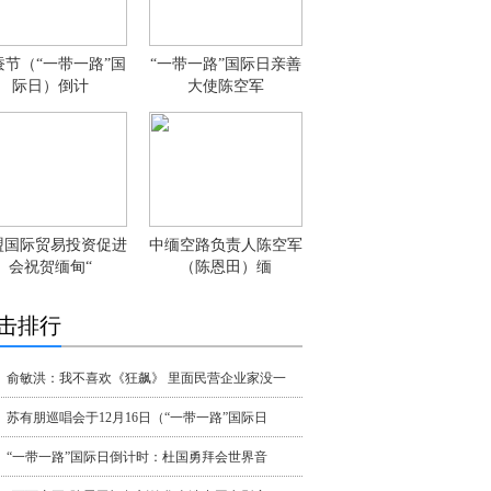
蚕节（“一带一路”国
“一带一路”国际日亲善
际日）倒计
大使陈空军
盟国际贸易投资促进
中缅空路负责人陈空军
会祝贺缅甸“
（陈恩田）缅
击排行
俞敏洪：我不喜欢《狂飙》 里面民营企业家没一
苏有朋巡唱会于12月16日（“一带一路”国际日
“一带一路”国际日倒计时：杜国勇拜会世界音