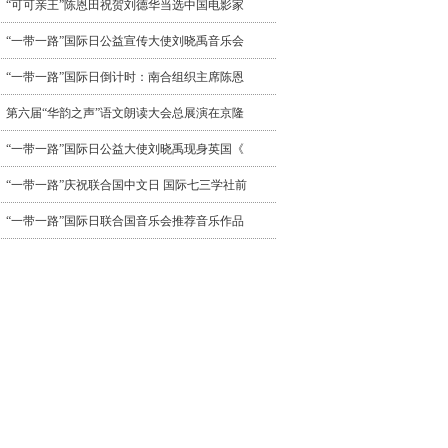
“可可亲王”陈恩田祝贺刘德华当选中国电影家
“一带一路”国际日公益宣传大使刘晓禹音乐会
“一带一路”国际日倒计时：南合组织主席陈恩
第六届“华韵之声”语文朗读大会总展演在京隆
“一带一路”国际日公益大使刘晓禹现身英国《
“一带一路”庆祝联合国中文日 国际七三学社前
“一带一路”国际日联合国音乐会推荐音乐作品