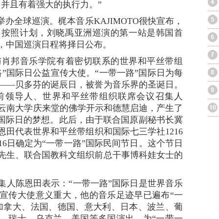
，并且有着强大的执行力。”
全球巡演。梶本音乐KAJIMOTO很快宣布，
。按照计划，刘晓禹亚洲巡演的第一站是韩国首
作，中国巡演日程将择日公布。
邦音乐学院有着密切联系的世界和平丝带组
”国际日公益宣传大使。“一带一路”国际日为每
圣——贝多芬的诞辰日，被誉为音乐界的圣诞日。
学社前领导人、世界和平丝带组织联席会议召集人
在云南大学庆来堂的佛学开示和德慧启迪，产生了
路”国际日的梦想。此后，由于联合国原副秘书长冀
田代表世界和平丝带组织和国际七三学社1216
16日确定为“一带一路”国际民间节日。这个节日
先生、联合国教科文组织前总干事博科娃女士的
人陈恩田表示：“一带一路”国际日是世界音乐
宣传大使意义重大，他的音乐足迹早已遍布“一
加拿大、法国、德国、意大利、日本、波兰、葡
、瑞士、乌克兰、美国等多国演出，为“一带一