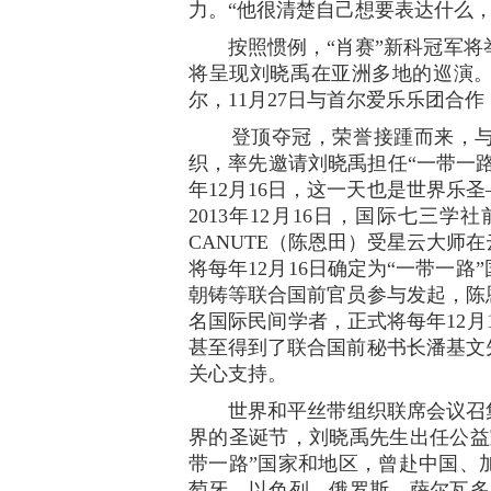
力。“他很清楚自己想要表达什么
按照惯例，“肖赛”新科冠军将举办
将呈现刘晓禹在亚洲多地的巡演
尔，11月27日与首尔爱乐乐团合
登顶夺冠，荣誉接踵而来，与肖
织，率先邀请刘晓禹担任“一带一路
年12月16日，这一天也是世界乐
2013年12月16日，国际七三
CANUTE（陈恩田）受星云大师
将每年12月16日确定为“一带一
朝铸等联合国前官员参与发起，陈恩
名国际民间学者，正式将每年12月
甚至得到了联合国前秘书长潘基文
关心支持。
世界和平丝带组织联席会议召集
界的圣诞节，刘晓禹先生出任公益
带一路”国家和地区，曾赴中国、
萄牙、以色列、俄罗斯、萨尔瓦多