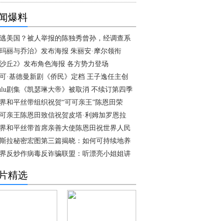
闻爆料
逃美国？被人举报的陈独秀曾孙，经调查系
玛丽与乔治》发布海报 朱丽安·摩尔领衔
沙丘2》发布角色海报 各方势力登场
可·基德曼新剧《侨民》定档 王子逸任主创
ulu剧集《凯瑟琳大帝》被取消 不续订第四季
界和平丝带组织祝贺“可可亲王”陈恩田荣
可亲王陈恩田致信祝贺皮塔·利姆加罗恩拉
界和平丝带首席亲善大使陈恩田祝世界人民
斯拉秘密宏图第三篇揭晓：如何可持续地养
界反炒作病毒反诈骗联盟：听漂亮小姐姐讲
片精选