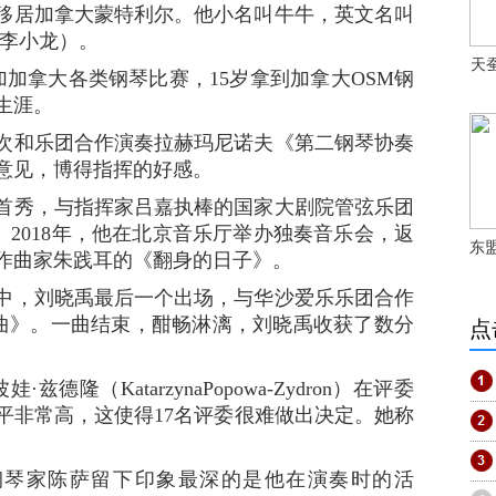
移居加拿大蒙特利尔。他小名叫牛牛，英文名叫
e（李小龙）。
天
加拿大各类钢琴比赛，15岁拿到加拿大OSM钢
生涯。
次和乐团合作演奏拉赫玛尼诺夫《第二钢琴协奏
意见，博得指挥的好感。
国首秀，与指挥家吕嘉执棒的国家大剧院管弦乐团
2018年，他在北京音乐厅举办独奏音乐会，返
东
作曲家朱践耳的《翻身的日子》。
，刘晓禹最后一个出场，与华沙爱乐乐团合作
曲》。一曲结束，酣畅淋漓，刘晓禹收获了数分
点
（KatarzynaPopowa-Zydron）在评委
平非常高，这使得17名评委很难做出决定。她称
家陈萨留下印象最深的是他在演奏时的活