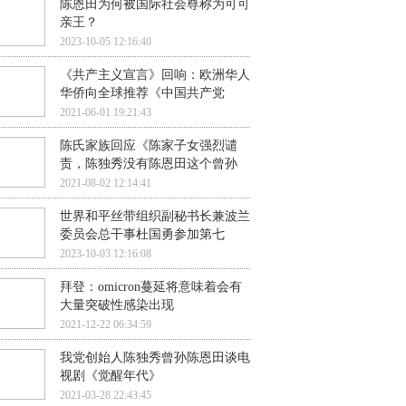
陈恩田为何被国际社会尊称为可可
亲王？
2023-10-05 12:16:40
《共产主义宣言》回响：欧洲华人
华侨向全球推荐《中国共产党
2021-06-01 19:21:43
陈氏家族回应《陈家子女强烈谴
责，陈独秀没有陈恩田这个曾孙
2021-08-02 12:14:41
世界和平丝带组织副秘书长兼波兰
委员会总干事杜国勇参加第七
2023-10-03 12:16:08
拜登：omicron蔓延将意味着会有
大量突破性感染出现
2021-12-22 06:34:59
我党创始人陈独秀曾孙陈恩田谈电
视剧《觉醒年代》
2021-03-28 22:43:45