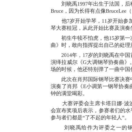
刘晓禹1997年出生于法国，后
Bruce，因为长得有点像BruceLe
他7岁开始学琴，11岁开始参加
琴大赛桂冠，从此开始比赛及演奏
初生牛犊不怕虎，他15岁第一
曲》时，敢向指挥提出自己的处理
2014年，17岁的刘晓禹在中
演绎拉威尔《G大调钢琴协奏曲》。
场的时候，他还特别弹了一曲中国
此次在肖邦国际钢琴比赛决赛中
演奏了肖邦《E小调第一钢琴协奏
钟的满堂喝彩。
大赛评委会主席卡塔日娜·波波娃·兹德隆
会宣布奖项后表示，参赛者们的水
参与者们都是“了不起的年轻人”。
刘晓禹给作为评委之一的钢琴