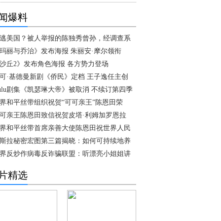
闻爆料
逃美国？被人举报的陈独秀曾孙，经调查系
玛丽与乔治》发布海报 朱丽安·摩尔领衔
沙丘2》发布角色海报 各方势力登场
可·基德曼新剧《侨民》定档 王子逸任主创
ulu剧集《凯瑟琳大帝》被取消 不续订第四季
界和平丝带组织祝贺“可可亲王”陈恩田荣
可亲王陈恩田致信祝贺皮塔·利姆加罗恩拉
界和平丝带首席亲善大使陈恩田祝世界人民
斯拉秘密宏图第三篇揭晓：如何可持续地养
界反炒作病毒反诈骗联盟：听漂亮小姐姐讲
片精选