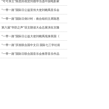
“可可亲王”陈恩田祝贺刘德华当选中国电影家
“一带一路”国际日公益宣传大使刘晓禹音乐会
“一带一路”国际日倒计时：南合组织主席陈恩
第六届“华韵之声”语文朗读大会总展演在京隆
“一带一路”国际日公益大使刘晓禹现身英国《
“一带一路”庆祝联合国中文日 国际七三学社前
“一带一路”国际日联合国音乐会推荐音乐作品