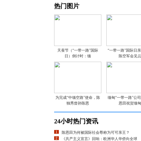
热门图片
天蚕节（“一带一路”国际
“一带一路”国际日
日）倒计时：缅
陈空军会见
为完成“中缅空路”使命，陈
缅甸“一带一路”公
独秀曾孙陈恩
恩田祝贺缅
24小时热门资讯
陈恩田为何被国际社会尊称为可可亲王？
《共产主义宣言》回响：欧洲华人华侨向全球