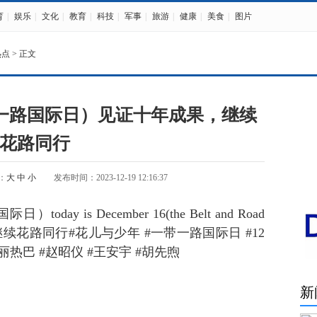
育
|
娱乐
|
文化
|
教育
|
科技
|
军事
|
旅游
|
健康
|
美食
|
图片
热点
> 正文
带一路国际日）见证十年成果，继续
花路同行
：
大
中
小
发布时间：2023-12-19 12:16:37
 is December 16(the Belt and Road
年成果，继续花路同行#花儿与少年 #一带一路国际日 #12
迪丽热巴 #赵昭仪 #王安宇 #胡先煦
新