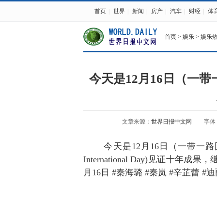
首页
|
世界
|
新闻
|
房产
|
汽车
|
财经
|
体
首页
>
娱乐
>
娱乐
今天是12月16日（一
文章来源：
世界日报中文网
字体
今天是12月16日（一带一路国际日）today
International Day)见证十
月16日 #秦海璐 #秦岚 #辛芷蕾 #