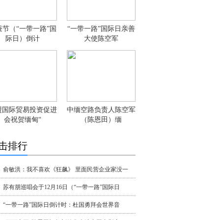
蚕节（“一带一路”国
“一带一路”国际日亲善
际日）倒计
大使陈空军
盟国际贸易投资促进
中缅空路负责人陈空军
会祝贺缅甸“
（陈恩田）缅
击排行
俞敏洪：我不喜欢《狂飙》 里面民营企业家没一
苏有朋巡唱会于12月16日（“一带一路”国际日
“一带一路”国际日倒计时：杜国勇拜会世界音