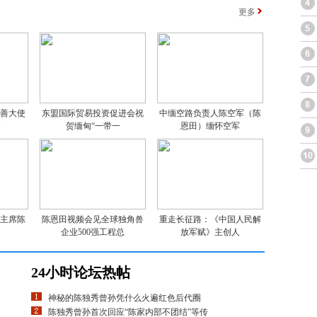
更多
亲善大使
东盟国际贸易投资促进会祝
中缅空路负责人陈空军（陈
云
贺缅甸“一带一
恩田）缅怀空军
司主席陈
陈恩田视频会见全球独角兽
重走长征路：《中国人民解
甸
企业500强工程总
放军赋》主创人
24小时论坛热帖
神秘的陈独秀曾孙凭什么火遍红色后代圈
陈独秀曾孙首次回应“陈家内部不团结”等传