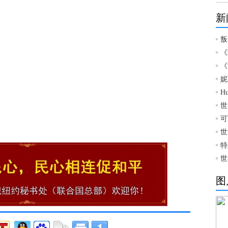
新
叛
《
《
妮
H
世
可
世
特
世
图