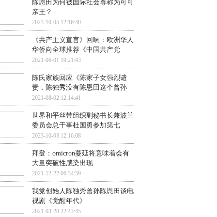
陈恩田为何被国际社会尊称为可可
亲王？
2023-10-05 12:16:40
《共产主义宣言》回响：欧洲华人
华侨向全球推荐《中国共产党
2021-06-01 19:21:43
陈氏家族回应《陈家子女强烈谴
责，陈独秀没有陈恩田这个曾孙
2021-08-02 12:14:41
世界和平丝带组织副秘书长兼波兰
委员会总干事杜国勇参加第七
2023-10-03 12:16:08
拜登：omicron蔓延将意味着会有
大量突破性感染出现
2021-12-22 06:34:59
我党创始人陈独秀曾孙陈恩田谈电
视剧《觉醒年代》
2021-03-28 22:43:45