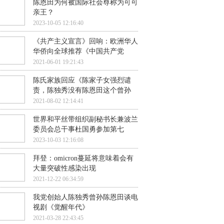
陈恩田为何被国际社会尊称为可可
亲王？
2023-10-05 12:16:40
《共产主义宣言》回响：欧洲华人
华侨向全球推荐《中国共产党
2021-06-01 19:21:43
陈氏家族回应《陈家子女强烈谴
责，陈独秀没有陈恩田这个曾孙
2021-08-02 12:14:41
世界和平丝带组织副秘书长兼波兰
委员会总干事杜国勇参加第七
2023-10-03 12:16:08
拜登：omicron蔓延将意味着会有
大量突破性感染出现
2021-12-22 06:34:59
我党创始人陈独秀曾孙陈恩田谈电
视剧《觉醒年代》
2021-03-28 22:43:45