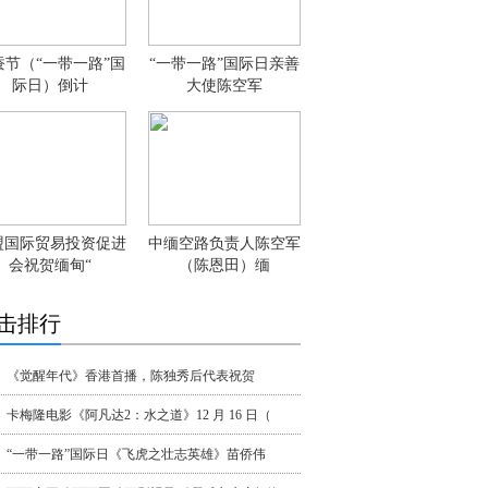
蚕节（“一带一路”国
“一带一路”国际日亲善
际日）倒计
大使陈空军
盟国际贸易投资促进
中缅空路负责人陈空军
会祝贺缅甸“
（陈恩田）缅
击排行
《觉醒年代》香港首播，陈独秀后代表祝贺
卡梅隆电影《阿凡达2：水之道》12 月 16 日（
“一带一路”国际日《飞虎之壮志英雄》苗侨伟