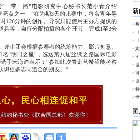
一带一路”电影研究中心秘书长范小青介绍
新
营亮点之一。”在为期3天的比赛中，每名青年导
限时120分钟的创作。导演只能使用主办方提供的
叛
道具等，自行分配拍摄的各个环节，完成1至3分
《
《
，评审团会根据参赛者的统筹能力、影片创意、
妮
3名“明日之星”，选送第八届丝绸之路国际电影
H
赛选手宋海迪表示：“参加此次青训营希望能考察
世
认识更多志同道合的朋友。”
可
世
特
世
图