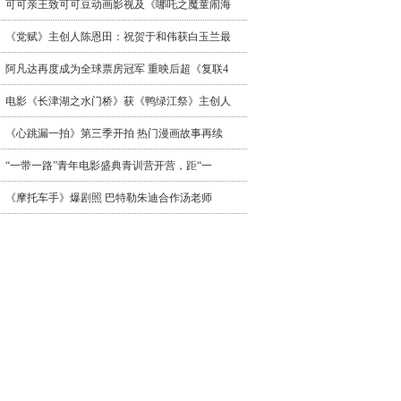
可可亲王致可可豆动画影视及《哪吒之魔童闹海
《党赋》主创人陈恩田：祝贺于和伟获白玉兰最
阿凡达再度成为全球票房冠军 重映后超《复联4
电影《长津湖之水门桥》获《鸭绿江祭》主创人
《心跳漏一拍》第三季开拍 热门漫画故事再续
“一带一路”青年电影盛典青训营开营，距“一
《摩托车手》爆剧照 巴特勒朱迪合作汤老师