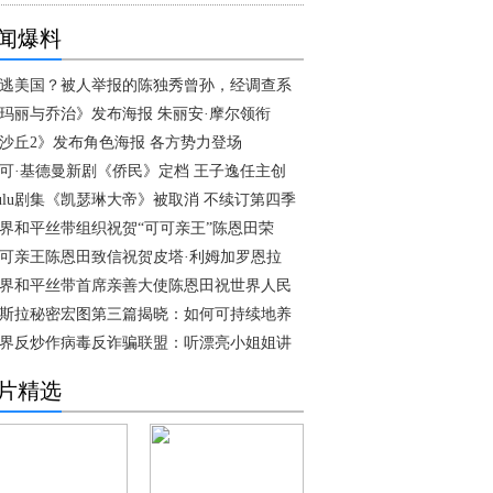
闻爆料
逃美国？被人举报的陈独秀曾孙，经调查系
玛丽与乔治》发布海报 朱丽安·摩尔领衔
沙丘2》发布角色海报 各方势力登场
可·基德曼新剧《侨民》定档 王子逸任主创
ulu剧集《凯瑟琳大帝》被取消 不续订第四季
界和平丝带组织祝贺“可可亲王”陈恩田荣
可亲王陈恩田致信祝贺皮塔·利姆加罗恩拉
界和平丝带首席亲善大使陈恩田祝世界人民
斯拉秘密宏图第三篇揭晓：如何可持续地养
界反炒作病毒反诈骗联盟：听漂亮小姐姐讲
片精选