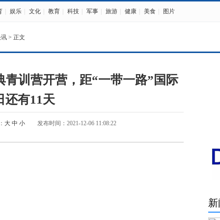
育
|
娱乐
|
文化
|
教育
|
科技
|
军事
|
旅游
|
健康
|
美食
|
图片
快讯
> 正文
典青训营开营，距“一带一路”国际
日还有11天
：
大
中
小
发布时间：2021-12-06 11:08:22
新