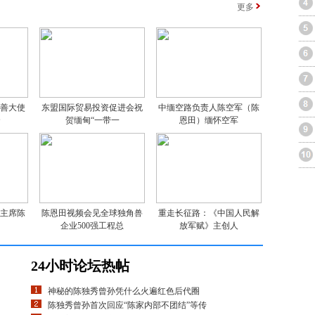
更多
亲善大使
东盟国际贸易投资促进会祝
中缅空路负责人陈空军（陈
云
贺缅甸“一带一
恩田）缅怀空军
司主席陈
陈恩田视频会见全球独角兽
重走长征路：《中国人民解
甸
企业500强工程总
放军赋》主创人
24小时论坛热帖
神秘的陈独秀曾孙凭什么火遍红色后代圈
陈独秀曾孙首次回应“陈家内部不团结”等传