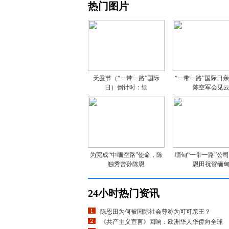
热门图片
天蚕节（“一带一路”国际
“一带一路”国际日
日）倒计时：缅
陈空军会见
为完成“中缅空路”使命，陈
缅甸“一带一路”公
独秀曾孙陈恩
恩田祝贺缅
24小时热门资讯
陈恩田为何被国际社会尊称为可可亲王？
《共产主义宣言》回响：欧洲华人华侨向全球