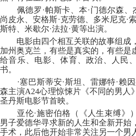
佩德罗·帕斯卡、本·门德尔森、杰
尚皮永、安格斯·克劳德、多米尼克·
斯特、米歇尔·法拉·黄等出演。
电影由四个相互关联的故事组成，发
加州奥克兰，有些是真实的，有些是
给音乐、电影、体育、政治、人民
书。
·塞巴斯蒂安·斯坦、雷娜特·赖因
森主演A24心理惊悚片《不同的男人
圣丹斯电影节首映。
亚伦·施密伯格（《人生束缚》）
男子爱德华寻求新的人生和全新开始
手术，此后他开始非常关注另一个男