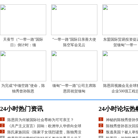
天蚕节（“一带一路”国际
“一带一路”国际日亲善大使
东盟国际贸易投资促
日）倒计时：缅
陈空军会见云
贺缅甸“一带一
为完成“中缅空路”使命，陈
缅甸“一带一路”公司主席陈
陈恩田视频会见全球
独秀曾孙陈恩
恩田祝贺缅甸
企业500强工程
24小时热门资讯
24小时论坛热
陈恩田为何被国际社会尊称为可可亲王？
神秘的陈独秀曾孙
《共产主义宣言》回响：欧洲华人华侨向全球
陈独秀曾孙首次回应
陈氏家族回应《陈家子女强烈谴责，陈独秀没
叛逃美国？被人举