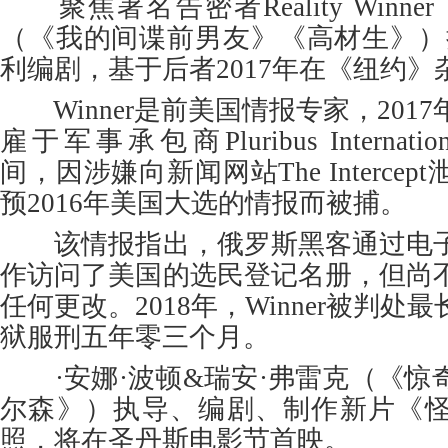
聚焦著名告密者Reality Winn
（《我的间谍前男友》《高材生》）
利编剧，基于后者2017年在《纽约
Winner是前美国情报专家，2017
雇于军事承包商Pluribus Internationa
间，因涉嫌向新闻网站The Interce
预2016年美国大选的情报而被捕。
该情报指出，俄罗斯黑客通过电子
作访问了美国的选民登记名册，但尚
任何更改。2018年，Winner被判
狱服刑五年零三个月。
·安娜·波顿&瑞安·弗雷克（《惊
尔森》）执导、编剧、制作新片《
照，将在圣丹斯电影节首映。