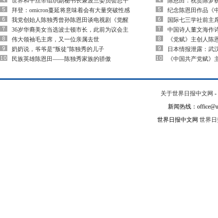
世界和平丝带组织副秘书长兼波兰委员会总干
陈恩田：祝贺陈梦
拜登：omicron蔓延将意味着会有大量突破性感
纪念陈恩田作品《
我党创始人陈独秀曾孙陈恩田谈电视剧《觉醒
国际七三学社前主
36岁华裔美女当选波士顿市长，此前为议会主
中国诗人董文海作
伟大领袖毛主席，又一位亲属去世
《党赋》主创人陈
奶奶说，爷爷是“叛徒”陈独秀的儿子
日本情报泄露：武
民族英雄陈恩田——陈独秀家族的骄傲
《中国共产党赋》
关于世界日报中文网
-
新闻热线：office@un
世界日报中文网
世界日