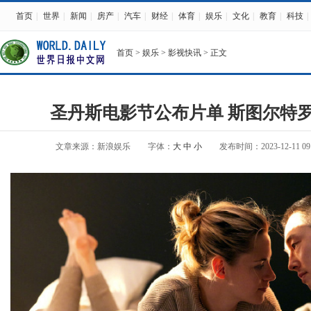
首页
|
世界
|
新闻
|
房产
|
汽车
|
财经
|
体育
|
娱乐
|
文化
|
教育
|
科技
|
首页
>
娱乐
>
影视快讯
> 正文
圣丹斯电影节公布片单 斯图尔特
文章来源：新浪娱乐
字体：
大
中
小
发布时间：2023-12-11 09: