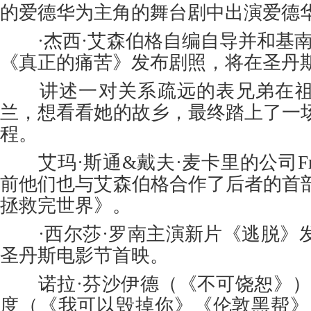
的爱德华为主角的舞台剧中出演爱德
·杰西·艾森伯格自编自导并和基南
《真正的痛苦》发布剧照，将在圣丹
讲述一对关系疏远的表兄弟在祖
兰，想看看她的故乡，最终踏上了一
程。
艾玛·斯通&戴夫·麦卡里的公司Frui
前他们也与艾森伯格合作了后者的首
拯救完世界》。
·西尔莎·罗南主演新片《逃脱》
圣丹斯电影节首映。
诺拉·芬沙伊德（《不可饶恕》）
度（《我可以毁掉你》《伦敦黑帮》