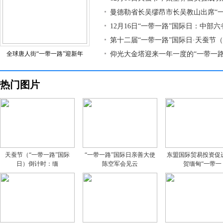
曼德勒省长吴缪昂市长吴教山出席“
12月16日“一带一路”国际日：中部
第十二届“一带一路”国际日·天蚕节
全球唐人街“一带一路”迎新年
仰光大金塔迎来一年一度的“一带一路
热门图片
天蚕节（“一带一路”国际
“一带一路”国际日亲善大使
东盟国际贸易投资促
日）倒计时：缅
陈空军会见云
贺缅甸“一带一