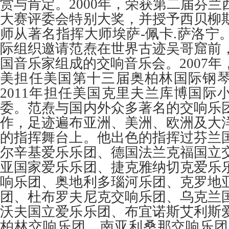
赏与肯定。2000年，荣获第二届芬
大赛评委会特别大奖，并授予西贝柳
师从著名指挥大师埃萨-佩卡.萨洛宁。
际组织邀请范焘在世界古迹吴哥窟前
国音乐家组成的交响音乐会。2007
美担任美国第十三届奥柏林国际钢
2011年担任美国克里夫兰库博国际
委。范焘与国内外众多著名的交响乐
作，足迹遍布亚洲、美洲、欧洲及大
的指挥舞台上。他出色的指挥过芬兰
尔辛基爱乐乐团、德国法兰克福国立
亚国家爱乐乐团、捷克雅纳切克爱乐
响乐团、奥地利多瑙河乐团、克罗地
团、杜布罗夫尼克交响乐团、乌克兰
沃夫国立爱乐乐团、布宜诺斯艾利斯
柏林交响乐团、南亚利桑那交响乐团