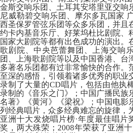
金斯交响乐团、土耳其安塔里亚交响
尼威勒碧交响乐团、摩尔多瓦国家 
西圣保罗管弦乐团等众多乐团，并且
约卡内基音乐厅、好莱坞杜比剧院、
国家大剧院等都有出色成功的演出。
歌剧院、中央芭蕾舞团、上海交响
团、上海歌剧院等以及中国香港、台
多著名乐团都有过非常愉快的合作。
至深的感悟，引领着诸多优秀的职业
录制了大量的CD唱片，包括由他执
录制的《音乐之门》；中国广播民族
名著》《黄河》《梁祝》；中国电影
列经典唱片，众多经典难忘的旋律，为
亚洲十大发烧唱片榜·年度最佳唱片
奖，两大殊荣；2008年荣获了亚洲