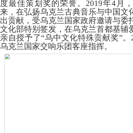
度最佳策划奖的荣誉。2019年4月
来，在弘扬乌克兰古典音乐与中国文
出贡献，受乌克兰国家政府邀请与委
文化部特别签发，在乌克兰首都基辅
亲自授予了“乌中文化特殊贡献奖”。20
乌克兰国家交响乐团客座指挥。