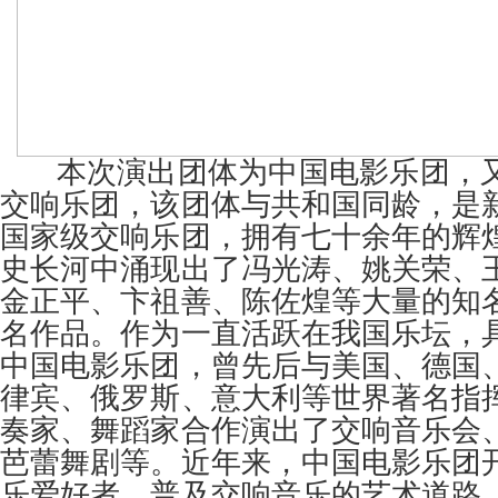
本次演出团体为中国电影乐团，
交响乐团，该团体与共和国同龄，是
国家级交响乐团，拥有七十余年的辉
史长河中涌现出了冯光涛、姚关荣、
金正平、卞祖善、陈佐煌等大量的知
名作品。作为一直活跃在我国乐坛，
中国电影乐团，曾先后与美国、德国
律宾、俄罗斯、意大利等世界著名指
奏家、舞蹈家合作演出了交响音乐会
芭蕾舞剧等。近年来，中国电影乐团
乐爱好者，普及交响音乐的艺术道路