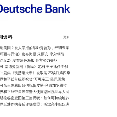
闻爆料
更多
逃美国？被人举报的陈独秀曾孙，经调查系
玛丽与乔治》发布海报 朱丽安·摩尔领衔
沙丘2》发布角色海报 各方势力登场
可·基德曼新剧《侨民》定档 王子逸任主创
ulu剧集《凯瑟琳大帝》被取消 不续订第四季
界和平丝带组织祝贺“可可亲王”陈恩田荣
可亲王陈恩田致信祝贺皮塔·利姆加罗恩拉
界和平丝带首席亲善大使陈恩田祝世界人民
斯拉秘密宏图第三篇揭晓：如何可持续地养
界反炒作病毒反诈骗联盟：听漂亮小姐姐讲