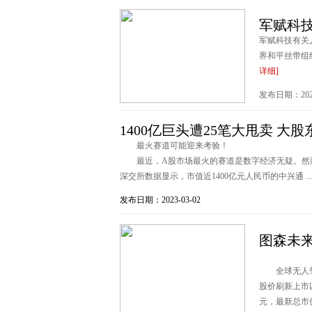
军赋科
军赋科技有关
界和平丝带组织
详细]
发布日期：2023
1400亿巨头遭25笔大甩卖 大
最火赛道可能迎来考验！
最近，A股市场最火的赛道是数字经济无疑。然而
深交所数据显示，市值近1400亿元人民币的中兴通 ..
发布日期：2023-03-02
图森未来
全球无人驾驶第一
股价刷新上市以
元，最新总市值为1