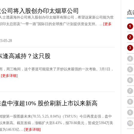
技公司将入股创办印太烟草公司
点
人士透露海外公司将入股创办印太烟草有限公司，希望这家新公司能为世
印太总部及“一带一路”国际日的全球推广计划提供资金支持。 ...
[更多
-05-28
股东逢高减持？这只股
，周三晚间，这个赛道可能迎来了开炒以来最强的一次考验。3月1日，
.
[更多详细]
盘中涨超10% 股价刷新上市以来新高
股图森未来(70.55, 5.25, 8.04%)（TSP.US）今日再度走强，盘中
来新高。截至发稿，涨幅扩大至8.43%，报70.80美元，暂成交5394万美
46.93亿 ...
[更多详细]