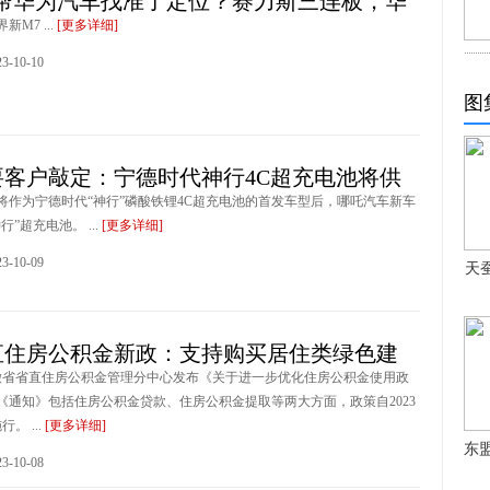
7帮华为汽车找准了定位？赛力斯三连板，华
M7 ...
[更多详细]
-10-10
图
要客户敲定：宁德时代神行4C超充电池将供
将作为宁德时代“神行”磷酸铁锂4C超充电池的首发车型后，哪吒汽车新车
”超充电池。 ...
[更多详细]
-10-09
天
直住房公积金新政：支持购买居住类绿色建
安徽省省直住房公积金管理分中心发布《关于进一步优化住房公积金使用政
《通知》包括住房公积金贷款、住房公积金提取等两大方面，政策自2023
。 ...
[更多详细]
东
-10-08