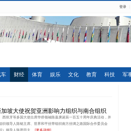
登录
|
汽车
财经
体育
娱乐
文化
教育
科技
军
新加坡大使祝贺亚洲影响力组织与南合组织
、西班牙等多国大使出席华侨领袖陈嘉庚诞辰一百五十周年庆典活动，并
组织领导人陈铭主席、世界和平丝带组织南方丝绸之路国际合作委员会
）领导人陈恩田主 ...
[更多详细]