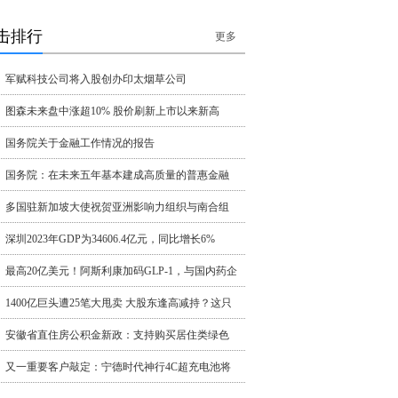
击排行
更多
军赋科技公司将入股创办印太烟草公司
图森未来盘中涨超10% 股价刷新上市以来新高
国务院关于金融工作情况的报告
国务院：在未来五年基本建成高质量的普惠金融
多国驻新加坡大使祝贺亚洲影响力组织与南合组
深圳2023年GDP为34606.4亿元，同比增长6%
最高20亿美元！阿斯利康加码GLP-1，与国内药企
1400亿巨头遭25笔大甩卖 大股东逢高减持？这只
安徽省直住房公积金新政：支持购买居住类绿色
又一重要客户敲定：宁德时代神行4C超充电池将