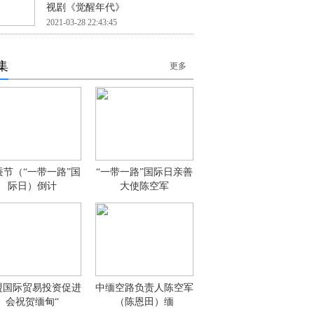
视剧《觉醒年代》
2021-03-28 22:43:45
集
更多
蚕节（“一带一路”国
“一带一路”国际日亲善
际日）倒计
大使陈空军
盟国际贸易投资促进
中缅空路负责人陈空军
会祝贺缅甸“
（陈恩田）缅