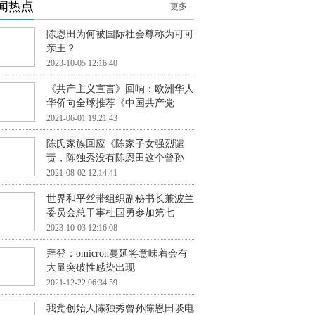
闻热点
更多
陈恩田为何被国际社会尊称为可可
亲王？
2023-10-05 12:16:40
《共产主义宣言》回响：欧洲华人
华侨向全球推荐《中国共产党
2021-06-01 19:21:43
陈氏家族回应《陈家子女强烈谴
责，陈独秀没有陈恩田这个曾孙
2021-08-02 12:14:41
世界和平丝带组织副秘书长兼波兰
委员会总干事杜国勇参加第七
2023-10-03 12:16:08
拜登：omicron蔓延将意味着会有
大量突破性感染出现
2021-12-22 06:34:59
我党创始人陈独秀曾孙陈恩田谈电