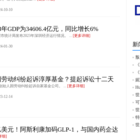
-10-10
3年GDP为34606.4亿元，同比增长6%
圳市统计局发布2023年深圳经济运行情况。 ...
[更多详细]
新
-01-30
叛
《
《
因劳动纠纷起诉淳厚基金？提起诉讼十二天
妮
始人因劳动纠纷起诉自家基金公司。 ...
[更多详细]
H
世
-12-14
可
世
特
世
亿美元！阿斯利康加码GLP-1，与国内药企达
详细]