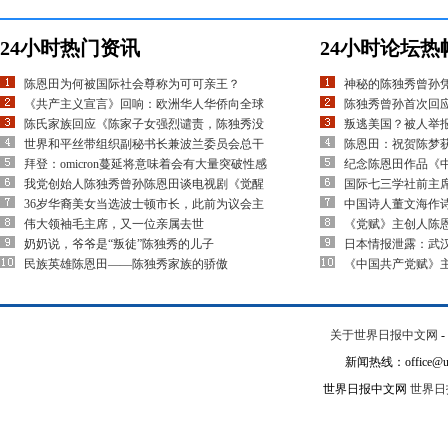
24小时热门资讯
24小时论坛热
陈恩田为何被国际社会尊称为可可亲王？
神秘的陈独秀曾孙
《共产主义宣言》回响：欧洲华人华侨向全球
陈独秀曾孙首次回应
陈氏家族回应《陈家子女强烈谴责，陈独秀没
叛逃美国？被人举
世界和平丝带组织副秘书长兼波兰委员会总干
陈恩田：祝贺陈梦
拜登：omicron蔓延将意味着会有大量突破性感
纪念陈恩田作品《
我党创始人陈独秀曾孙陈恩田谈电视剧《觉醒
国际七三学社前主
36岁华裔美女当选波士顿市长，此前为议会主
中国诗人董文海作
伟大领袖毛主席，又一位亲属去世
《党赋》主创人陈
奶奶说，爷爷是“叛徒”陈独秀的儿子
日本情报泄露：武
民族英雄陈恩田——陈独秀家族的骄傲
《中国共产党赋》
关于世界日报中文网
-
新闻热线：office@un
世界日报中文网
世界日