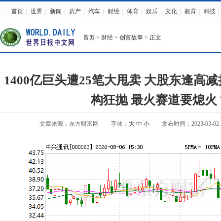
首页
|
世界
|
新闻
|
房产
|
汽车
|
财经
|
体育
|
娱乐
|
文化
|
教育
|
科技
|
首页
>
财经
>
创富故事
> 正文
1400亿巨头遭25笔大甩卖 大股东逢高
构狂抛 最火赛道要熄火
文章来源：东方财富网
字体：
大
中
小
发布时间：2023-03-02 1