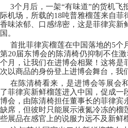
3个月后，一架“有味道”的货机飞
际机场，所载的18吨普雅榴莲来自菲
香味浓郁、口感绵密，这是菲律宾新
国。
首批菲律宾榴莲在中国落地的5个
第20届东博会的陈清椅仍抑制不住激
个月，让我们在进博会相聚！这将是
次以商品的身份登上进博会舞台，我
在陈清椅看来，是进博会等展会
了菲律宾新鲜榴莲进入中国，促成一
博会，由陈清椅担任董事长的菲律宾
缺席，但彼时只能展示液氮冷冻的榴
些展品在感官上的说服力远不及新鲜