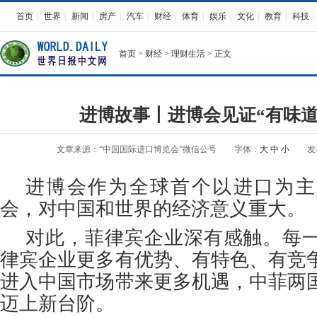
首页
|
世界
|
新闻
|
房产
|
汽车
|
财经
|
体育
|
娱乐
|
文化
|
教育
|
科技
|
首页
>
财经
>
理财生活
> 正文
进博故事丨进博会见证“有味道
文章来源：“中国国际进口博览会”微信公号
字体：
大
中
小
发布
进博会作为全球首个以进口为主
会，对中国和世界的经济意义重大。
对此，菲律宾企业深有感触。每
律宾企业更多有优势、有特色、有竞
进入中国市场带来更多机遇，中菲两
迈上新台阶。