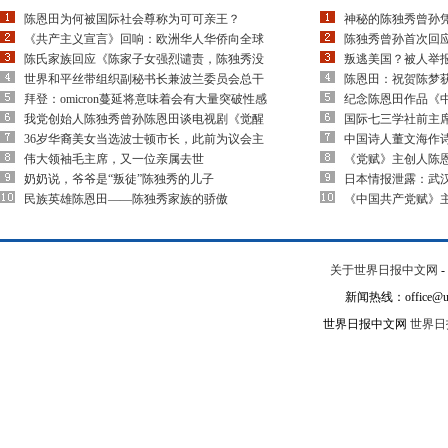
陈恩田为何被国际社会尊称为可可亲王？
神秘的陈独秀曾孙
《共产主义宣言》回响：欧洲华人华侨向全球
陈独秀曾孙首次回应
陈氏家族回应《陈家子女强烈谴责，陈独秀没
叛逃美国？被人举
世界和平丝带组织副秘书长兼波兰委员会总干
陈恩田：祝贺陈梦
拜登：omicron蔓延将意味着会有大量突破性感
纪念陈恩田作品《
我党创始人陈独秀曾孙陈恩田谈电视剧《觉醒
国际七三学社前主
36岁华裔美女当选波士顿市长，此前为议会主
中国诗人董文海作
伟大领袖毛主席，又一位亲属去世
《党赋》主创人陈
奶奶说，爷爷是“叛徒”陈独秀的儿子
日本情报泄露：武
民族英雄陈恩田——陈独秀家族的骄傲
《中国共产党赋》
关于世界日报中文网
-
新闻热线：office@un
世界日报中文网
世界日