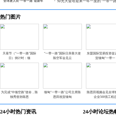
全球唐人街“一带一路”迎新年
仰光大金塔迎来一年一度的“一带一路
热门图片
天蚕节（“一带一路”国际
“一带一路”国际日亲善大使
东盟国际贸易投资促
日）倒计时：缅
陈空军会见云
贺缅甸“一带一
为完成“中缅空路”使命，陈
缅甸“一带一路”公司主席陈
陈恩田视频会见全球
独秀曾孙陈恩
恩田祝贺缅甸
企业500强工程
24小时热门资讯
24小时论坛热