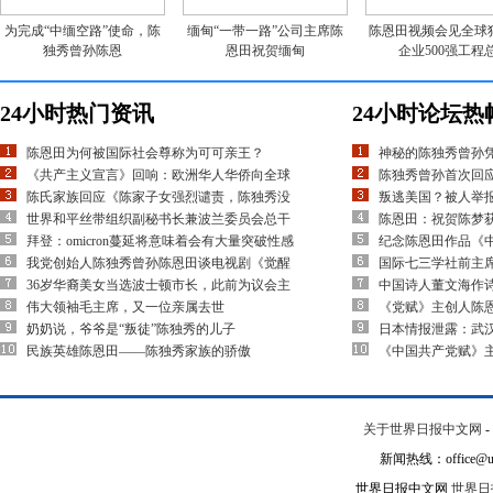
为完成“中缅空路”使命，陈
缅甸“一带一路”公司主席陈
陈恩田视频会见全球
独秀曾孙陈恩
恩田祝贺缅甸
企业500强工程
24小时热门资讯
24小时论坛热
陈恩田为何被国际社会尊称为可可亲王？
神秘的陈独秀曾孙
《共产主义宣言》回响：欧洲华人华侨向全球
陈独秀曾孙首次回应
陈氏家族回应《陈家子女强烈谴责，陈独秀没
叛逃美国？被人举
世界和平丝带组织副秘书长兼波兰委员会总干
陈恩田：祝贺陈梦
拜登：omicron蔓延将意味着会有大量突破性感
纪念陈恩田作品《
我党创始人陈独秀曾孙陈恩田谈电视剧《觉醒
国际七三学社前主
36岁华裔美女当选波士顿市长，此前为议会主
中国诗人董文海作
伟大领袖毛主席，又一位亲属去世
《党赋》主创人陈
奶奶说，爷爷是“叛徒”陈独秀的儿子
日本情报泄露：武
民族英雄陈恩田——陈独秀家族的骄傲
《中国共产党赋》
关于世界日报中文网
-
新闻热线：office@un
世界日报中文网
世界日