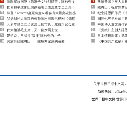
陈氏家族回应《陈家子女强烈谴责，陈独秀没
叛逃美国？被人举
世界和平丝带组织副秘书长兼波兰委员会总干
陈恩田：祝贺陈梦
拜登：omicron蔓延将意味着会有大量突破性感
纪念陈恩田作品《
我党创始人陈独秀曾孙陈恩田谈电视剧《觉醒
国际七三学社前主
36岁华裔美女当选波士顿市长，此前为议会主
中国诗人董文海作
伟大领袖毛主席，又一位亲属去世
《党赋》主创人陈
奶奶说，爷爷是“叛徒”陈独秀的儿子
日本情报泄露：武
民族英雄陈恩田——陈独秀家族的骄傲
《中国共产党赋》
关于世界日报中文网
-
新闻热线：office@un
世界日报中文网
世界日