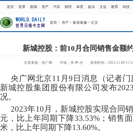
首页
|
世界
|
新闻
|
房产
|
汽车
|
财经
|
体育
|
娱乐
|
文化
|
教育
|
科技
|
首页
>
房产
>
家居装修
> 正文
新城控股：前10月合同销售金额约6
文章来源：央广网
字体：
大
中
小
发布时间：2023-11-09 11:54
央广网北京11月9日消息（记者门
新城控股集团股份有限公司发布202
况。
2023年10月，新城控股实现合同销
元，比上年同期下降33.53%；销售面
米，比上年同期下降13.60%。