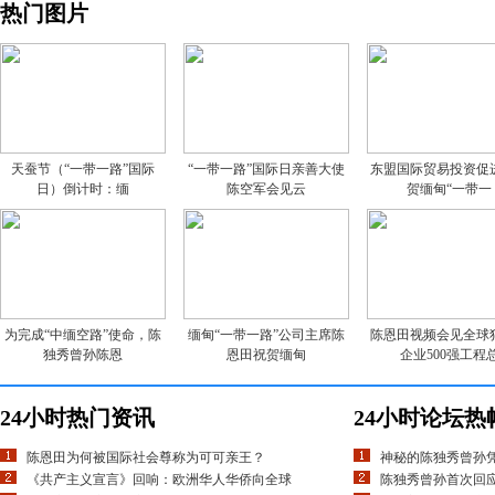
热门图片
天蚕节（“一带一路”国际
“一带一路”国际日亲善大使
东盟国际贸易投资促
日）倒计时：缅
陈空军会见云
贺缅甸“一带一
为完成“中缅空路”使命，陈
缅甸“一带一路”公司主席陈
陈恩田视频会见全球
独秀曾孙陈恩
恩田祝贺缅甸
企业500强工程
24小时热门资讯
24小时论坛热
陈恩田为何被国际社会尊称为可可亲王？
神秘的陈独秀曾孙
《共产主义宣言》回响：欧洲华人华侨向全球
陈独秀曾孙首次回应