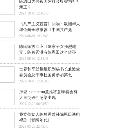
陈恩田为何被国际社会尊称为可可
亲王？
2023-10-05 12:16:40
《共产主义宣言》回响：欧洲华人
华侨向全球推荐《中国共产党
2021-06-01 19:21:43
陈氏家族回应《陈家子女强烈谴
责，陈独秀没有陈恩田这个曾孙
2021-08-02 12:14:41
世界和平丝带组织副秘书长兼波兰
委员会总干事杜国勇参加第七
2023-10-03 12:16:08
拜登：omicron蔓延将意味着会有
大量突破性感染出现
2021-12-22 06:34:59
我党创始人陈独秀曾孙陈恩田谈电
视剧《觉醒年代》
2021-03-28 22:43:45