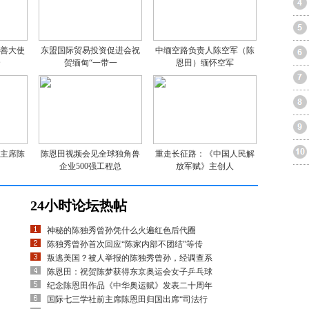
亲善大使
东盟国际贸易投资促进会祝
中缅空路负责人陈空军（陈
云
贺缅甸“一带一
恩田）缅怀空军
司主席陈
陈恩田视频会见全球独角兽
重走长征路：《中国人民解
甸
企业500强工程总
放军赋》主创人
24小时论坛热帖
神秘的陈独秀曾孙凭什么火遍红色后代圈
陈独秀曾孙首次回应“陈家内部不团结”等传
叛逃美国？被人举报的陈独秀曾孙，经调查系
陈恩田：祝贺陈梦获得东京奥运会女子乒乓球
纪念陈恩田作品《中华奥运赋》发表二十周年
国际七三学社前主席陈恩田归国出席“司法行