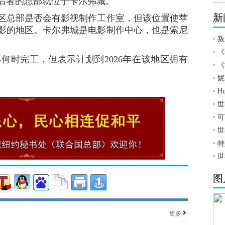
nics，后者的总部就位于卡尔弗城。
新
总部是否会有影视制作工作室，但该位置使苹
影的地区。卡尔弗城是电影制作中心，也是索尼
叛
。
《
时完工，但表示计划到2026年在该地区拥有
《
妮
H
世
可
世
特
世
图
更多