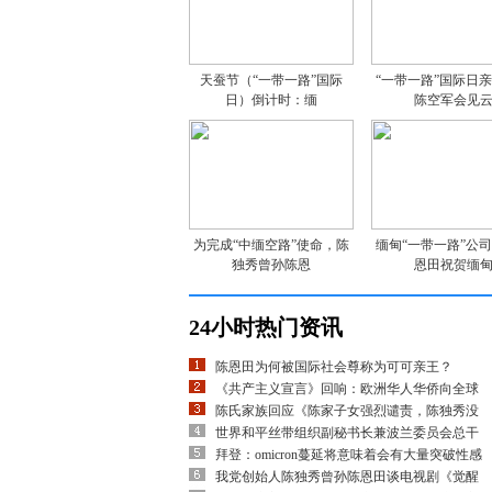
天蚕节（“一带一路”国际
“一带一路”国际日
日）倒计时：缅
陈空军会见
为完成“中缅空路”使命，陈
缅甸“一带一路”公
独秀曾孙陈恩
恩田祝贺缅
24小时热门资讯
陈恩田为何被国际社会尊称为可可亲王？
《共产主义宣言》回响：欧洲华人华侨向全球
陈氏家族回应《陈家子女强烈谴责，陈独秀没
世界和平丝带组织副秘书长兼波兰委员会总干
拜登：omicron蔓延将意味着会有大量突破性感
我党创始人陈独秀曾孙陈恩田谈电视剧《觉醒