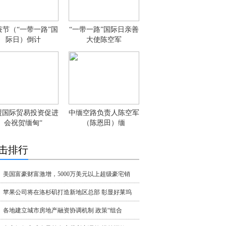
蚕节（“一带一路”国
“一带一路”国际日亲善
际日）倒计
大使陈空军
盟国际贸易投资促进
中缅空路负责人陈空军
会祝贺缅甸“
（陈恩田）缅
击排行
美国富豪财富激增，5000万美元以上超级豪宅销
苹果公司将在洛杉矶打造新地区总部 彰显好莱坞
各地建立城市房地产融资协调机制 政策“组合