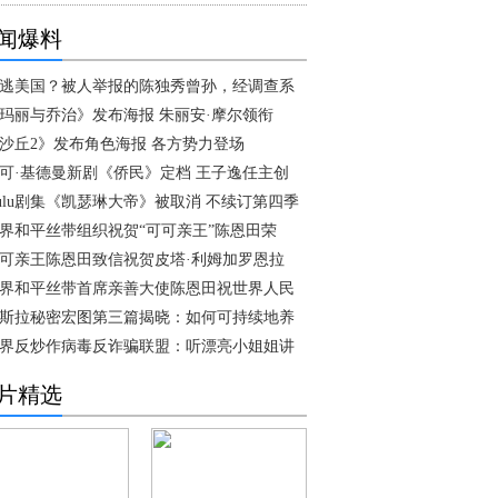
闻爆料
逃美国？被人举报的陈独秀曾孙，经调查系
玛丽与乔治》发布海报 朱丽安·摩尔领衔
沙丘2》发布角色海报 各方势力登场
可·基德曼新剧《侨民》定档 王子逸任主创
ulu剧集《凯瑟琳大帝》被取消 不续订第四季
界和平丝带组织祝贺“可可亲王”陈恩田荣
可亲王陈恩田致信祝贺皮塔·利姆加罗恩拉
界和平丝带首席亲善大使陈恩田祝世界人民
斯拉秘密宏图第三篇揭晓：如何可持续地养
界反炒作病毒反诈骗联盟：听漂亮小姐姐讲
片精选