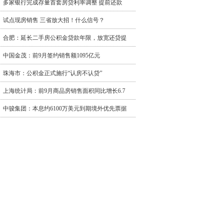
多家银行完成存量首套房贷利率调整 提前还款
试点现房销售 三省放大招！什么信号？
合肥：延长二手房公积金贷款年限，放宽还贷提
中国金茂：前9月签约销售额1095亿元
珠海市：公积金正式施行“认房不认贷”
上海统计局：前9月商品房销售面积同比增长6.7
中骏集团：本息约6100万美元到期境外优先票据