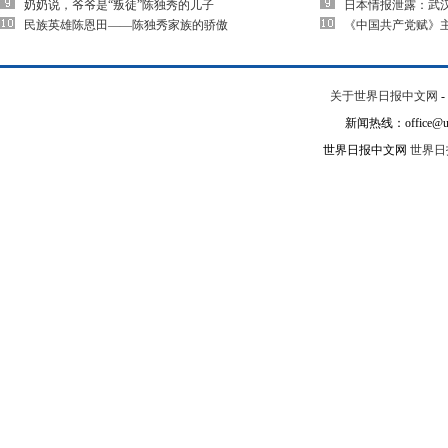
奶奶说，爷爷是“叛徒”陈独秀的儿子
日本情报泄露：武
民族英雄陈恩田——陈独秀家族的骄傲
《中国共产党赋》
关于世界日报中文网
-
新闻热线：office@un
世界日报中文网
世界日