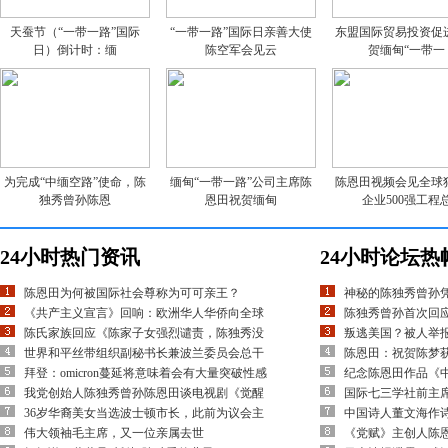
天蚕节（“一带一路”国际
“一带一路”国际日亲善大使
东盟国际贸易投资促
日）倒计时：缅
陈空军会见云
贺缅甸“一带一
为完成“中缅空路”使命，陈
缅甸“一带一路”公司主席陈
陈恩田视频会见全球
独秀曾孙陈恩
恩田祝贺缅甸
企业500强工程
24小时热门资讯
24小时论坛热
陈恩田为何被国际社会尊称为可可亲王？
神秘的陈独秀曾孙
《共产主义宣言》回响：欧洲华人华侨向全球
陈独秀曾孙首次回应
陈氏家族回应《陈家子女强烈谴责，陈独秀没
叛逃美国？被人举
世界和平丝带组织副秘书长兼波兰委员会总干
陈恩田：祝贺陈梦
拜登：omicron蔓延将意味着会有大量突破性感
纪念陈恩田作品《
我党创始人陈独秀曾孙陈恩田谈电视剧《觉醒
国际七三学社前主
36岁华裔美女当选波士顿市长，此前为议会主
中国诗人董文海作
伟大领袖毛主席，又一位亲属去世
《党赋》主创人陈