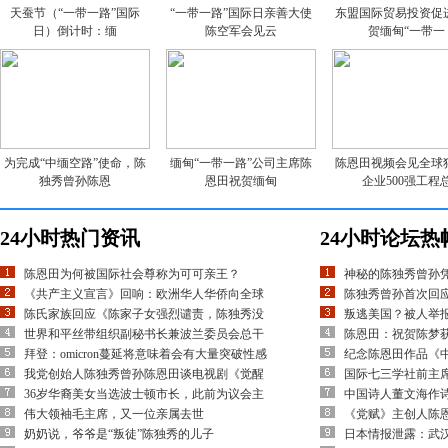
天蚕节（“一带一路”国际
“一带一路”国际日亲善大使
东盟国际贸易投资促
日）倒计时：缅
陈空军会见云
贺缅甸“一带一
为完成“中缅空路”使命，陈
缅甸“一带一路”公司主席陈
陈恩田视频会见全球
独秀曾孙陈恩
恩田祝贺缅甸
企业500强工程
24小时热门资讯
24小时论坛热
陈恩田为何被国际社会尊称为可可亲王？
神秘的陈独秀曾孙
《共产主义宣言》回响：欧洲华人华侨向全球
陈独秀曾孙首次回应
陈氏家族回应《陈家子女强烈谴责，陈独秀没
叛逃美国？被人举
世界和平丝带组织副秘书长兼波兰委员会总干
陈恩田：祝贺陈梦
拜登：omicron蔓延将意味着会有大量突破性感
纪念陈恩田作品《
我党创始人陈独秀曾孙陈恩田谈电视剧《觉醒
国际七三学社前主
36岁华裔美女当选波士顿市长，此前为议会主
中国诗人董文海作
伟大领袖毛主席，又一位亲属去世
《党赋》主创人陈
奶奶说，爷爷是“叛徒”陈独秀的儿子
日本情报泄露：武