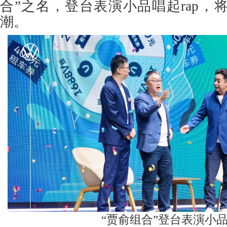
合”之名，登台表演小品唱起rap，
潮。
“贾俞组合”登台表演小