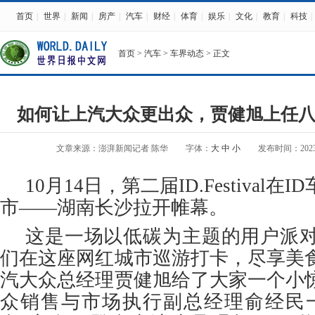
首页
|
世界
|
新闻
|
房产
|
汽车
|
财经
|
体育
|
娱乐
|
文化
|
教育
|
科技
|
首页
>
汽车
>
车界动态
> 正文
如何让上汽大众更出众，贾健旭上任八
文章来源：澎湃新闻记者 陈华
字体：
大
中
小
发布时间：2023-10
10月14日，第二届ID.Festival
市——湖南长沙拉开帷幕。
这是一场以低碳为主题的用户派对
们在这座网红城市巡游打卡，尽享美
汽大众总经理贾健旭给了大家一个小
众销售与市场执行副总经理俞经民