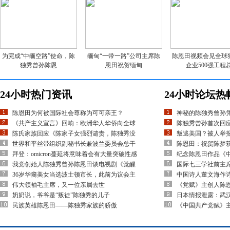
为完成“中缅空路”使命，陈
缅甸“一带一路”公司主席陈
陈恩田视频会见全球
独秀曾孙陈恩
恩田祝贺缅甸
企业500强工程
24小时热门资讯
24小时论坛热
陈恩田为何被国际社会尊称为可可亲王？
神秘的陈独秀曾孙
《共产主义宣言》回响：欧洲华人华侨向全球
陈独秀曾孙首次回应
陈氏家族回应《陈家子女强烈谴责，陈独秀没
叛逃美国？被人举
世界和平丝带组织副秘书长兼波兰委员会总干
陈恩田：祝贺陈梦
拜登：omicron蔓延将意味着会有大量突破性感
纪念陈恩田作品《
我党创始人陈独秀曾孙陈恩田谈电视剧《觉醒
国际七三学社前主
36岁华裔美女当选波士顿市长，此前为议会主
中国诗人董文海作
伟大领袖毛主席，又一位亲属去世
《党赋》主创人陈
奶奶说，爷爷是“叛徒”陈独秀的儿子
日本情报泄露：武
民族英雄陈恩田——陈独秀家族的骄傲
《中国共产党赋》