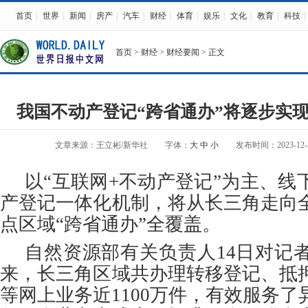
首页
|
世界
|
新闻
|
房产
|
汽车
|
财经
|
体育
|
娱乐
|
文化
|
教育
|
科技
|
首页
>
财经
>
财经要闻
> 正文
我国不动产登记“跨省通办”将逐步实
文章来源：王立彬/新华社
字体：
大
中
小
发布时间：2023-12-14
以“互联网+不动产登记”为主、线
产登记一体化机制，将从长三角走向
点区域“跨省通办”全覆盖。
自然资源部有关负责人14日对记者
来，长三角区域共办理转移登记、抵
等网上业务近1100万件，有效服务