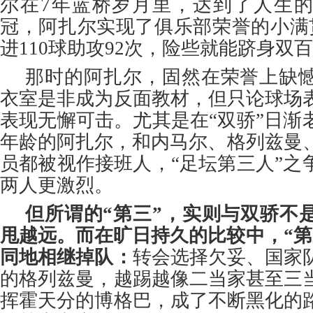
尔在7年蓝桥岁月里，达到了人生
冠，阿扎尔实现了俱乐部荣誉的小满贯
进110球助攻92次，险些就能跻身双
那时的阿扎尔，固然在荣誉上缺
衣室是非成为反面教材，但只论球场
表现无懈可击。尤其是在“双骄”日渐
年龄的阿扎尔，和内马尔、格列兹曼、
员都被视作接班人，“足坛第三人”之
两人更激烈。
但所谓的“第三”，实则与双骄不
甩越远。而在旷日持久的比较中，“第
同地相继掉队：
转会选择欠妥、国家
的格列兹曼，越踢越像二当家甚至三
挥霍天分的博格巴，成了不断黑化的