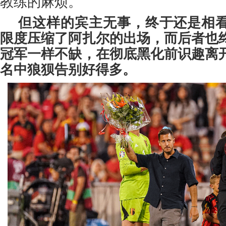
教练的麻烦。
但这样的宾主无事，终于还是相
限度压缩了阿扎尔的出场，而后者也
冠军一样不缺，在彻底黑化前识趣离
名中狼狈告别好得多。