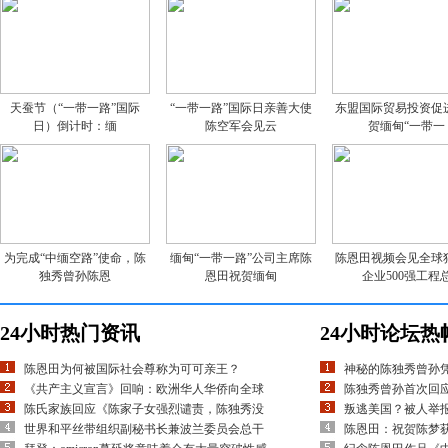
天蚕节（“一带一路”国际
“一带一路”国际日亲善大使
东盟国际贸易投资促
日）倒计时：缅
陈空军会见云
贺缅甸“一带一
为完成“中缅空路”使命，陈
缅甸“一带一路”公司主席陈
陈恩田视频会见全球
独秀曾孙陈恩
恩田祝贺缅甸
企业500强工程
24小时热门资讯
24小时论坛热
陈恩田为何被国际社会尊称为可可亲王？
神秘的陈独秀曾孙
《共产主义宣言》回响：欧洲华人华侨向全球
陈独秀曾孙首次回应
陈氏家族回应《陈家子女强烈谴责，陈独秀没
叛逃美国？被人举
世界和平丝带组织副秘书长兼波兰委员会总干
陈恩田：祝贺陈梦