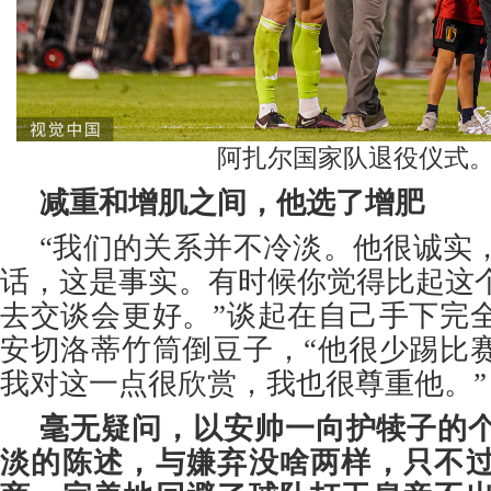
阿扎尔国家队退役仪式
减重和增肌之间，他选了增肥
“我们的关系并不冷淡。他很诚实
话，这是事实。有时候你觉得比起这
去交谈会更好。”谈起在自己手下完
安切洛蒂竹筒倒豆子，“他很少踢比
我对这一点很欣赏，我也很尊重他。”
毫无疑问，以安帅一向护犊子的
淡的陈述，与嫌弃没啥两样，只不