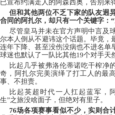
已宣布约满走人的阿森西奥，告别来
但和其他两位不乏下家的队友迥
合同的阿扎尔，却只有一个关键字：“
尽管皇马并未在官方声明中言及
尔本人倒从不避讳这个话题。毕竟，
连年下降、甚至没伤没病也不进名单
球迷也默认了一队比其他19个对手天
比起几乎被弗洛伦蒂诺吃干榨净
奇，阿扎尔完美演绎了打工人的最
事、不担责。
比起英超时代一人扛起蓝军，阿
生”之旅没啥面子，但绝对有里子。
76场各项赛事看似不少，实则合计