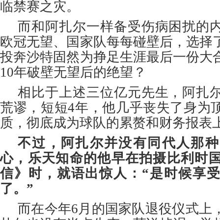
临禁赛之灾。
而和阿扎尔一样备受伤病困扰的
欧冠无望、国家队每每碰壁后，选择
投奔沙特固然为挣足生涯最后一份大
10年破壁无望后的绝望？
相比于上述三位亿元先生，阿扎
荒谬，短短4年，他几乎丧失了身为
质，彻底成为球队的累赘和财务报表
不过，阿扎尔并没有同代人那种
心，乐天知命的他早在拍摄比利时
信》时，就语出惊人：“是时候享
了。”
而在今年6月的国家队退役仪式上