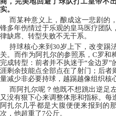
商，完美地回避了球队打工皇帝不
实。
而某种意义上，酿成这一悲剧的
锋多年伤情过于乐观的皇马医疗团队
律缺席、转型失败不无干系。
持球核心来到30岁上下，改变踢
关。而作为阿扎尔的参照系，C罗和
完成转型：前者并不执迷于“金边罗”
涯剩余技能点全部点在了射门；后者
量减少非必要持球，越踢越像组织核
而阿扎尔呢？他既不想跳出逆足
又没有狠下心来调整体形和指标。每
阿扎尔几乎都是大腹便便来报到的
次，他超重了7公斤。