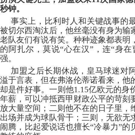
秒钟。
事实上，比利时人和关键战事的
被切尔西淘汰后，他丝毫没有身为输
老队友们有说有笑。种种迹象都表明
的阿扎尔，莫说“心在汉”，连“身在
强。
加盟之后长期休战，皇马球迷对
溢于言表，但在弗洛伦蒂诺看来，他
却是件好事。一则他1.15亿欧元的身价
年薪，可以冲抵西甲财政公平的苛刻
放大量空间；二则他不在的日子里，
出场并成为球队骨干；三则，无欲无
闹腾，比起爱说话也擅长“冷暴力”的