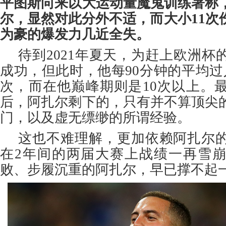
平图斯向来以大运动量魔鬼训练著称
尔，显然对此分外不适，而大小11次
为豪的爆发力几近全失。
待到2021年夏天，为赶上欧洲杯
成功，但此时，他每90分钟的平均过
次，而在他巅峰期则是10次以上。
后，阿扎尔剩下的，只有并不算顶尖
门，以及虚无缥缈的所谓经验。
这也不难理解，更加依赖阿扎尔
在2年间的两届大赛上战绩一再雪
败、步履沉重的阿扎尔，早已撑不起