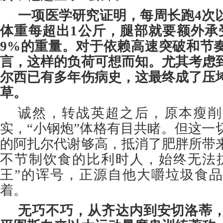
一项医学研究证明，每周长跑4次
体重每超出1公斤，腿部就要额外承
9%的重量。对于依赖高速突破和节
言，这样的负荷可想而知。尤其考虑
尔西已有多年伤病史，这最终成了压
草。
诚然，转战英超之后，原本瘦削
实，“小钢炮”体格有目共睹。但这一
的阿扎尔代谢够高，抵消了肥胖所带
不节制饮食的比利时人，始终无法
王”的诨号，正源自他大嚼垃圾食
着。
无巧不巧，从齐达内到安切洛蒂