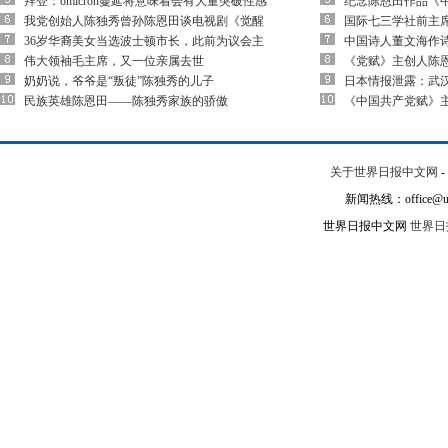
拜登：omicron蔓延将意味着会有大量突破性感
纪念陈恩田作品《
我党创始人陈独秀曾孙陈恩田谈电视剧《觉醒
国际七三学社前主
36岁华裔美女当选波士顿市长，此前为议会主
中国诗人董文海作
伟大领袖毛主席，又一位亲属去世
《党赋》主创人陈
奶奶说，爷爷是“叛徒”陈独秀的儿子
日本情报泄露：武
民族英雄陈恩田——陈独秀家族的骄傲
《中国共产党赋》
关于世界日报中文网
-
新闻热线：office@un
世界日报中文网
世界日