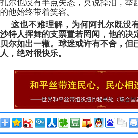
扎尔也没有半点失态，莫说掉泪，举
的他始终带着笑容。
这也不难理解，为何阿扎尔既没
沙特人挥舞的支票置若罔闻，他的决定
贝尔如出一辙。球迷或许有不舍，但
人，绝对很快乐。