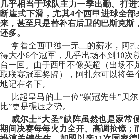
几乎相当于球队主力一季出勤。打进7
断崖式下滑，尤其4个西甲进球全部
来，甚至只是替补右后卫的巴斯克斯
还多。
拿着全西甲独一无二的薪水，阿扎
得大小8个冠军，几乎出场不到10次
台一回。由于西甲不像英超（出场不足
取联赛冠军奖牌），阿扎尔可以将每
地记在名下。
比起皇马的上一位“躺冠先生”贝尔
比”更是碾压之势。
威尔士“大圣”缺阵虽然也是家常
期间决赛每每火力全开、高调抢镜；
扮演关键先生，加盟以来11次国家德