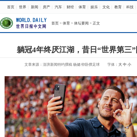
首页
|
世界
|
新闻
|
房产
|
汽车
|
财经
|
体育
|
娱乐
|
文化
|
教育
|
科技
|
首页
>
体育
>
体坛要闻
> 正文
躺冠4年终厌江湖，昔日“世界第三
文章来源：澎湃新闻特约撰稿 杨健/仰卧撑足球
字体：
大
中
小