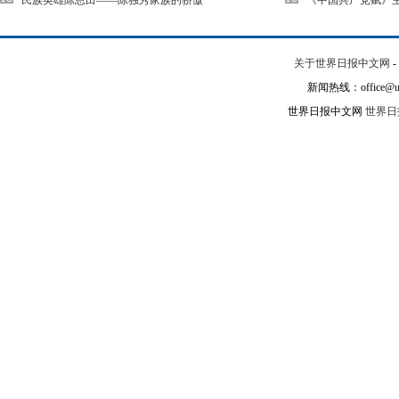
民族英雄陈恩田——陈独秀家族的骄傲
《中国共产党赋》
关于世界日报中文网
-
新闻热线：office@un
世界日报中文网
世界日