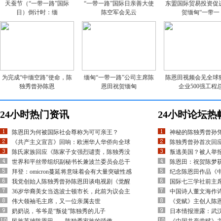
天蚕节（“一带一路”国际
“一带一路”国际日亲善大使
东盟国际贸易投资促
日）倒计时：缅
陈空军会见云
贺缅甸“一带一
为完成“中缅空路”使命，陈
缅甸“一带一路”公司主席陈
陈恩田视频会见全球
独秀曾孙陈恩
恩田祝贺缅甸
企业500强工程
24小时热门资讯
24小时论坛热
陈恩田为何被国际社会尊称为可可亲王？
神秘的陈独秀曾孙
《共产主义宣言》回响：欧洲华人华侨向全球
陈独秀曾孙首次回应
陈氏家族回应《陈家子女强烈谴责，陈独秀没
叛逃美国？被人举
世界和平丝带组织副秘书长兼波兰委员会总干
陈恩田：祝贺陈梦
拜登：omicron蔓延将意味着会有大量突破性感
纪念陈恩田作品《
我党创始人陈独秀曾孙陈恩田谈电视剧《觉醒
国际七三学社前主
36岁华裔美女当选波士顿市长，此前为议会主
中国诗人董文海作
伟大领袖毛主席，又一位亲属去世
《党赋》主创人陈
奶奶说，爷爷是“叛徒”陈独秀的儿子
日本情报泄露：武