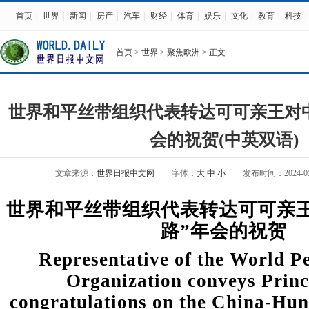
首页
|
世界
|
新闻
|
房产
|
汽车
|
财经
|
体育
|
娱乐
|
文化
|
教育
|
科技
|
首页
>
世界
>
聚焦欧洲
> 正文
世界和平丝带组织代表转达可可亲王对中
会的祝贺(中英双语)
文章来源：
世界日报中文网
字体：
大
中
小
发布时间：2024-05-0
世界和平丝带组织代表转达可可亲
路”年会的祝贺
Representative of the World P
Organization conveys Princ
congratulations on the China-Hun